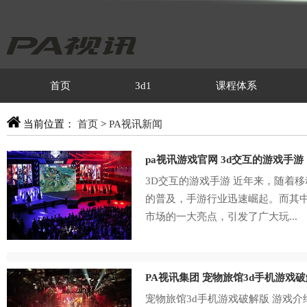
首页
3d1
课程体系
当前位置：
首页
>
PA视讯新闻
pa视讯游戏官网 3d交互的游戏手游
3D交互的游戏手游 近年来，随着
的普及，手游行业迅速崛起。而其中
市场的一大亮点，引发了广大玩...
PA视讯集团 宠物旅馆3d手机游戏
宠物旅馆3d手机游戏破解版 游戏介