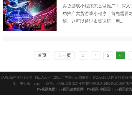
卖货游戏小程序怎么做推广 1. 深
功推广卖货游戏小程序，首先需要
解。这可以通过市场调研、用...
首页
上一页
3
4
5
6
PA视讯(中国区)官网 - PlayAce ✅【2026世界杯✅蓝猫推荐】是2026FI
乐、手机版、app、下载等。PA视讯集团24小时提供在线为您服务,欢迎前来
PA视讯集团
|
pa视讯游戏官网
|
PA视讯(中国区)
|
pa视讯官