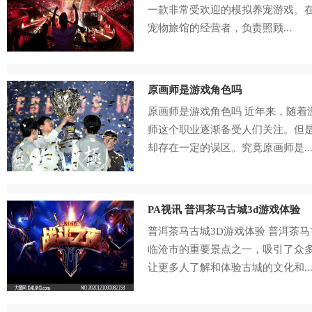
一款非常受欢迎的模拟养宠游戏。
宠物旅馆的经营者，负责照顾...
原画师是游戏角色吗
原画师是游戏角色吗 近年来，随着
师这个职业逐渐备受人们关注。但
却存在一定的误区。究竟原画师是..
PA视讯 普洱茶马古城3d游戏体验
普洱茶马古城3D游戏体验 普洱茶
临沧市的重要景点之一，吸引了众
让更多人了解和体验古城的文化和..