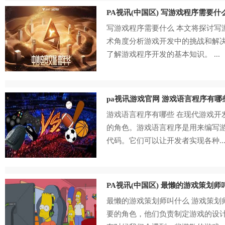
PA视讯(中国区) 写游戏程序需要什
写游戏程序需要什么 本文将探讨写
术角度分析游戏开发中的挑战和解
了解游戏程序开发的基本知识。 ...
pa视讯游戏官网 游戏语言程序有哪
游戏语言程序有哪些 在现代游戏开
的角色。游戏语言程序是用来编写
代码。它们可以让开发者实现各种..
PA视讯(中国区) 最懒的游戏策划师
最懒的游戏策划师叫什么 游戏策划
要的角色，他们负责制定游戏的设