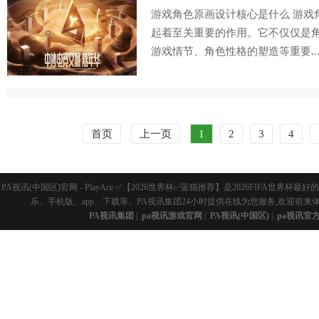
游戏角色原画设计核心是什么 游戏
起着至关重要的作用。它不仅仅是
游戏情节、角色性格的塑造等重要..
首页
上一页
1
2
3
4
PA视讯(中国区)官网 - PlayAce ✅【2026世界杯✅蓝猫推荐】是2026FI
乐、手机版、app、下载等。PA视讯集团24小时提供在线为您服务,欢迎前来
PA视讯集团
|
pa视讯游戏官网
|
PA视讯(中国区)
|
pa视讯官