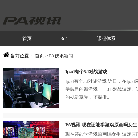
首页
3d1
课程体系
当前位置：
首页
>
PA视讯新闻
Ipad有个3d对战游戏
Ipad有个3d对战游戏 近日，在Ip
受瞩目的新游戏——3D对战游戏。
的视觉享受，还提供...
PA视讯 现在还能学游戏原画吗女生
现在还能学游戏原画吗女生 游戏原