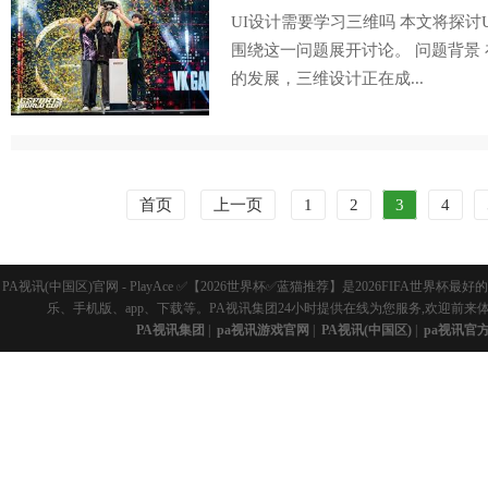
UI设计需要学习三维吗 本文将探讨
围绕这一问题展开讨论。 问题背景 
的发展，三维设计正在成...
首页
上一页
1
2
3
4
PA视讯(中国区)官网 - PlayAce ✅【2026世界杯✅蓝猫推荐】是2026FI
乐、手机版、app、下载等。PA视讯集团24小时提供在线为您服务,欢迎前来
PA视讯集团
|
pa视讯游戏官网
|
PA视讯(中国区)
|
pa视讯官