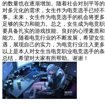
的数量也在逐渐增加。随着社会对别平等的
对多元化的需求，女生作为电竞选手已经不
事。未来，女生作为电竞选手的机会将更多
足够的实力和能力。总之，女生成为电竞职
要具备扎实的游戏技能、良好的心理素质和
能力。随着电竞行业的不断发展，希望女生
遇，展现自己的实力，为电竞行业注入更多
以上是本人对女生当电竞职业电竞选手的条
总结，希望对大家有所帮助。谢谢！