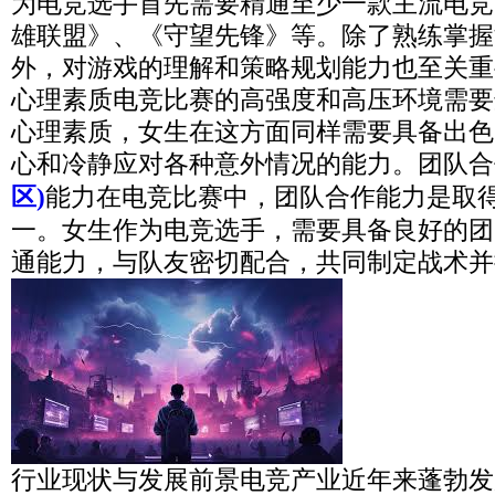
为电竞选手首先需要精通至少一款主流电竞
雄联盟》、《守望先锋》等。除了熟练掌握
外，对游戏的理解和策略规划能力也至关重
心理素质电竞比赛的高强度和高压环境需要
心理素质，女生在这方面同样需要具备出色
心和冷静应对各种意外情况的能力。团队合
区)
能力在电竞比赛中，团队合作能力是取
一。女生作为电竞选手，需要具备良好的团
通能力，与队友密切配合，共同制定战术并
行业现状与发展前景电竞产业近年来蓬勃发