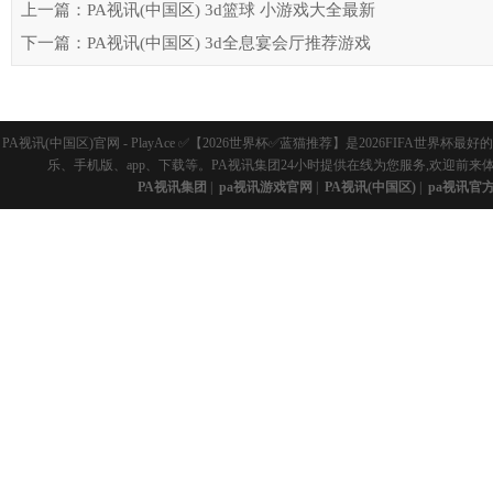
上一篇：PA视讯(中国区) 3d篮球 小游戏大全最新
下一篇：PA视讯(中国区) 3d全息宴会厅推荐游戏
PA视讯(中国区)官网 - PlayAce ✅【2026世界杯✅蓝猫推荐】是2026FI
乐、手机版、app、下载等。PA视讯集团24小时提供在线为您服务,欢迎前来
PA视讯集团
|
pa视讯游戏官网
|
PA视讯(中国区)
|
pa视讯官