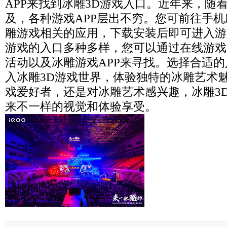
APP来找到冰雕3D游戏入口。近年来，随
及，各种游戏APP层出不穷。您可前往手
雕游戏相关的应用，下载安装后即可进入游
游戏的入口多种多样，您可以通过在线游戏
活动以及冰雕游戏APP来寻找。选择合适
入冰雕3D游戏世界，体验独特的冰雕艺术
戏爱好者，还是对冰雕艺术感兴趣，冰雕3
来不一样的视觉和体验享受。