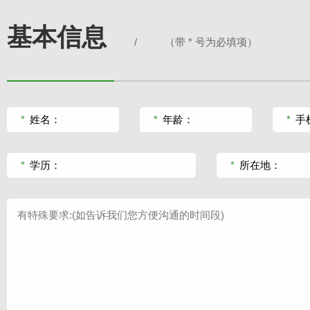
基本信息
/
（带 * 号为必填项）
*
姓名：
*
年龄：
*
手
*
学历：
*
所在地：