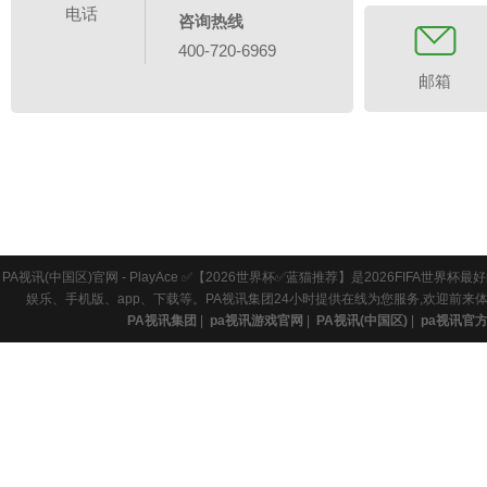
电话
咨询热线
400-720-6969
邮箱
PA视讯(中国区)官网 - PlayAce ✅【2026世界杯✅蓝猫推荐】是2026F
娱乐、手机版、app、下载等。PA视讯集团24小时提供在线为您服务,欢迎前来
PA视讯集团
|
pa视讯游戏官网
|
PA视讯(中国区)
|
pa视讯官